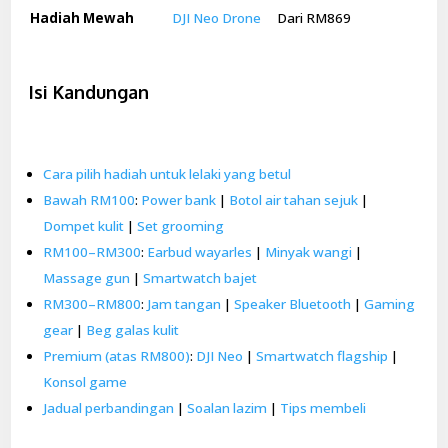
Hadiah Mewah
DJI Neo Drone
Dari RM869
Isi Kandungan
Cara pilih hadiah untuk lelaki yang betul
Bawah RM100
:
Power bank
|
Botol air tahan sejuk
|
Dompet kulit
|
Set grooming
RM100–RM300
:
Earbud wayarles
|
Minyak wangi
|
Massage gun
|
Smartwatch bajet
RM300–RM800
:
Jam tangan
|
Speaker Bluetooth
|
Gaming
gear
|
Beg galas kulit
Premium (atas RM800)
:
DJI Neo
|
Smartwatch flagship
|
Konsol game
Jadual perbandingan
|
Soalan lazim
|
Tips membeli