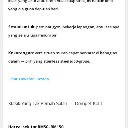
lelaki yang aktif atau baru mula hidup sihat, ini hadiah kecil
yang dia guna tiap-tiap hari.
Sesuai untuk:
peminat gym, pekerja lapangan, atau sesiapa
yang selalu lupa minum air.
Kekurangan:
versi tiruan murah cepat berkarat di bahagian
dalam — pilih yang stainless steel
food-grade
.
Lihat Tawaran Lazada
Klasik Yang Tak Pernah Salah — Dompet Kulit
Harga: sekitar RM50–RM150