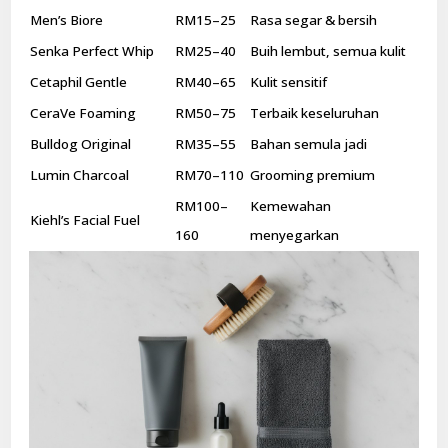
Men’s Biore
RM15–25
Rasa segar & bersih
Senka Perfect Whip
RM25–40
Buih lembut, semua kulit
Cetaphil Gentle
RM40–65
Kulit sensitif
CeraVe Foaming
RM50–75
Terbaik keseluruhan
Bulldog Original
RM35–55
Bahan semula jadi
Lumin Charcoal
RM70–110
Grooming premium
RM100–
Kemewahan
Kiehl’s Facial Fuel
160
menyegarkan