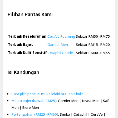
Pilihan Pantas Kami
Terbaik Keseluruhan
CeraVe Foaming
Sekitar RM50–RM75
Terbaik Bajet
Garnier Men
Sekitar RM15–RM20
Terbaik Kulit Sensitif
Cetaphil Gentle
Sekitar RM40–RM65
Isi Kandungan
Cara pilih pencuci muka lelaki ikut jenis kulit
Mesra bajet (bawah RM25)
: Garnier Men | Nivea Men | Safi
Men | Biore Men
Pertengahan (RM25–RM60)
: Senka | Cetaphil | CeraVe |