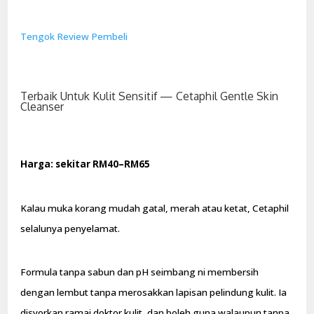
Tengok Review Pembeli
Terbaik Untuk Kulit Sensitif — Cetaphil Gentle Skin
Cleanser
Harga: sekitar RM40–RM65
Kalau muka korang mudah gatal, merah atau ketat, Cetaphil
selalunya penyelamat.
Formula tanpa sabun dan pH seimbang ni membersih
dengan lembut tanpa merosakkan lapisan pelindung kulit. Ia
disyorkan ramai doktor kulit, dan boleh guna walaupun tanpa