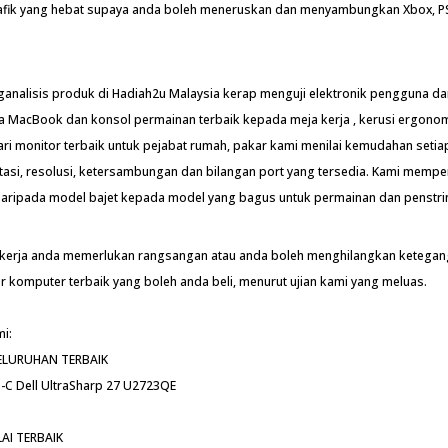
afik yang hebat supaya anda boleh meneruskan dan menyambungkan Xbox, PS
ganalisis produk di Hadiah2u Malaysia kerap menguji elektronik pengguna d
da MacBook dan konsol permainan terbaik kepada meja kerja , kerusi ergono
ari monitor terbaik untuk pejabat rumah, pakar kami menilai kemudahan setia
stasi, resolusi, ketersambungan dan bilangan port yang tersedia. Kami memp
daripada model bajet kepada model yang bagus untuk permainan dan penstr
kerja anda memerlukan rangsangan atau anda boleh menghilangkan ketegan
or komputer terbaik yang boleh anda beli, menurut ujian kami yang meluas.
mi:
ELURUHAN TERBAIK
-C Dell UltraSharp 27 U2723QE
AI TERBAIK