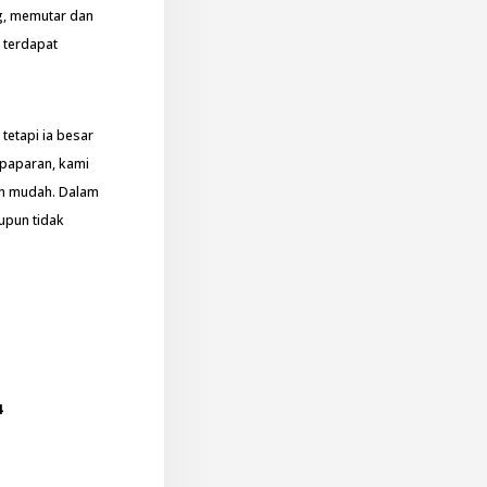
g, memutar dan
 terdapat
 tetapi ia besar
 paparan, kami
an mudah. Dalam
upun tidak
4