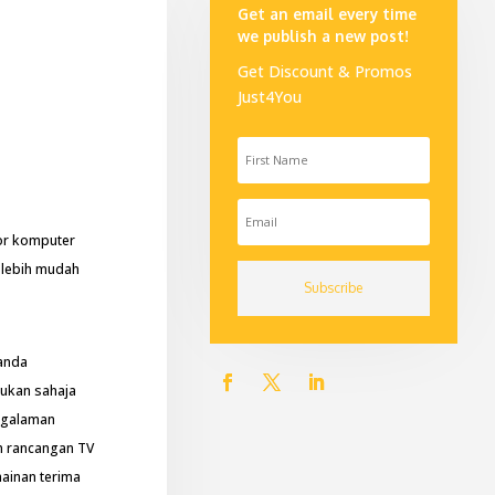
Get an email every time
we publish a new post!
Get Discount & Promos
Just4You
tor komputer
 lebih mudah
Subscribe
 anda
bukan sahaja
engalaman
n rancangan TV
mainan terima