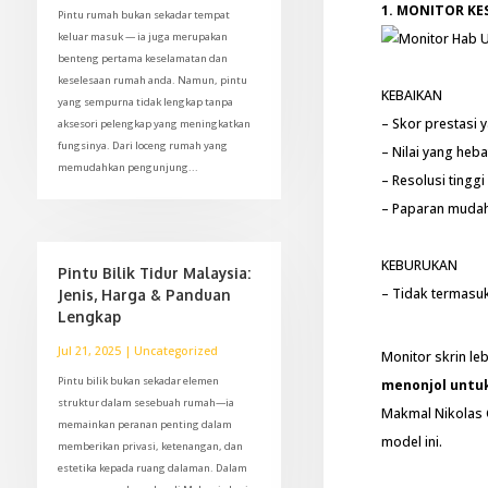
1. MONITOR KES
Pintu rumah bukan sekadar tempat
keluar masuk — ia juga merupakan
benteng pertama keselamatan dan
keselesaan rumah anda. Namun, pintu
KEBAIKAN
yang sempurna tidak lengkap tanpa
– Skor prestasi
aksesori pelengkap yang meningkatkan
fungsinya. Dari loceng rumah yang
– Nilai yang heba
memudahkan pengunjung...
– Resolusi tinggi
– Paparan mudah
KEBURUKAN
Pintu Bilik Tidur Malaysia:
– Tidak termasu
Jenis, Harga & Panduan
Lengkap
Jul 21, 2025
|
Uncategorized
Monitor skrin le
Pintu bilik bukan sekadar elemen
menonjol untuk
struktur dalam sesebuah rumah—ia
Makmal Nikolas 
memainkan peranan penting dalam
model ini.
memberikan privasi, ketenangan, dan
estetika kepada ruang dalaman. Dalam