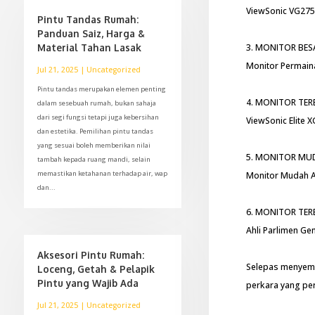
ViewSonic VG275
Pintu Tandas Rumah:
Panduan Saiz, Harga &
Material Tahan Lasak
3. MONITOR BES
Monitor Permain
Jul 21, 2025
|
Uncategorized
Pintu tandas merupakan elemen penting
4. MONITOR TER
dalam sesebuah rumah, bukan sahaja
dari segi fungsi tetapi juga kebersihan
ViewSonic Elite
dan estetika. Pemilihan pintu tandas
yang sesuai boleh memberikan nilai
5. MONITOR MUD
tambah kepada ruang mandi, selain
memastikan ketahanan terhadap air, wap
Monitor Mudah A
dan...
6. MONITOR TER
Ahli Parlimen Ge
Aksesori Pintu Rumah:
Selepas menyema
Loceng, Getah & Pelapik
Pintu yang Wajib Ada
perkara yang pe
Jul 21, 2025
|
Uncategorized