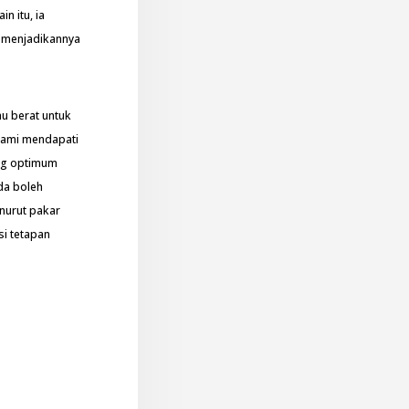
n itu, ia
i menjadikannya
au berat untuk
kami mendapati
ang optimum
da boleh
nurut pakar
si tetapan