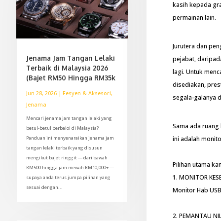
kasih kepada gr
permainan lain.
Jurutera dan pen
Jenama Jam Tangan Lelaki
pejabat, daripa
Terbaik di Malaysia 2026
lagi. Untuk menc
(Bajet RM50 Hingga RM35k
disediakan, pre
Jun 28, 2026
|
Fesyen & Aksesori
,
segala-galanya 
Jenama
Mencari jenama jam tangan lelaki yang
Sama ada ruang 
betul-betul berbaloi di Malaysia?
Panduan ini menyenaraikan jenama jam
ini adalah monit
tangan lelaki terbaik yang disusun
mengikut bajet ringgit — dari bawah
Pilihan utama ka
RM500 hingga jam mewah RM10,000+ —
1. MONITOR KES
supaya anda terus jumpa pilihan yang
sesuai dengan...
Monitor Hab USB
2. PEMANTAU NIL