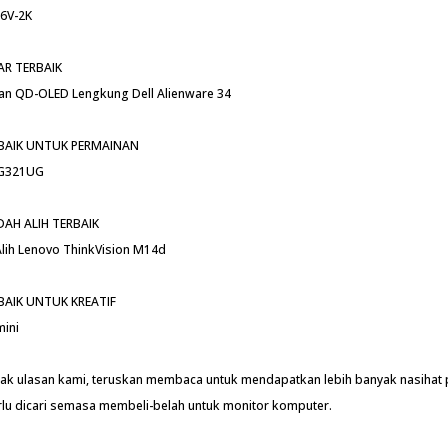
6V-2K
AR TERBAIK
an QD-OLED Lengkung Dell Alienware 34
BAIK UNTUK PERMAINAN
 XG321UG
AH ALIH TERBAIK
lih Lenovo ThinkVision M14d
BAIK UNTUK KREATIF
mini
k ulasan kami, teruskan membaca untuk mendapatkan lebih banyak nasihat 
rlu dicari semasa membeli-belah untuk monitor komputer.