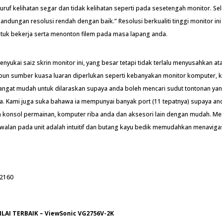
ruf kelihatan segar dan tidak kelihatan seperti pada sesetengah monitor. Selai
ndungan resolusi rendah dengan baik.” Resolusi berkualiti tinggi monitor in
untuk bekerja serta menonton filem pada masa lapang anda.
nyukai saiz skrin monitor ini, yang besar tetapi tidak terlalu menyusahkan at
pun sumber kuasa luaran diperlukan seperti kebanyakan monitor komputer, 
 sangat mudah untuk dilaraskan supaya anda boleh mencari sudut tontonan y
nda. Kami juga suka bahawa ia mempunyai banyak port (11 tepatnya) supaya an
onsol permainan, komputer riba anda dan aksesori lain dengan mudah. Me
walan pada unit adalah intuitif dan butang kayu bedik memudahkan menaviga
 2160
LAI TERBAIK – ViewSonic VG2756V-2K