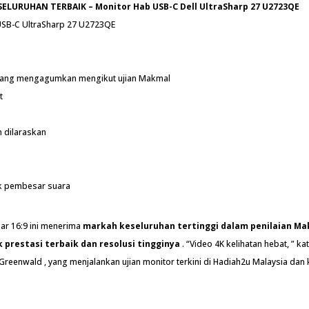
ELURUHAN TERBAIK – Monitor Hab USB-C Dell UltraSharp 27 U2723QE
 yang mengagumkan mengikut ujian Makmal
t
 dilaraskan
k pembesar suara
bar 16:9 ini menerima
markah keseluruhan tertinggi dalam penilaian Ma
 prestasi terbaik dan resolusi tingginya
. “Video 4K kelihatan hebat, ” k
Greenwald , yang menjalankan ujian monitor terkini di Hadiah2u Malaysia da