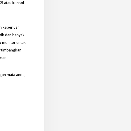
5 atau konsol
an keperluan
mik dan banyak
p monitor untuk
ertimbangkan
iman.
gan mata anda,