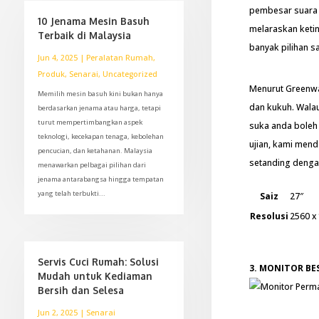
pembesar suara 
10 Jenama Mesin Basuh
melaraskan ketin
Terbaik di Malaysia
banyak pilihan 
Jun 4, 2025
|
Peralatan Rumah
,
Produk
,
Senarai
,
Uncategorized
Menurut Greenwal
Memilih mesin basuh kini bukan hanya
dan kukuh. Wala
berdasarkan jenama atau harga, tetapi
turut mempertimbangkan aspek
suka anda boleh
teknologi, kecekapan tenaga, kebolehan
ujian, kami men
pencucian, dan ketahanan. Malaysia
setanding denga
menawarkan pelbagai pilihan dari
jenama antarabangsa hingga tempatan
yang telah terbukti...
Saiz
27″
Resolusi
2560 x
Servis Cuci Rumah: Solusi
3. MONITOR BES
Mudah untuk Kediaman
Bersih dan Selesa
Jun 2, 2025
|
Senarai