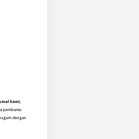
kmal kami,
ata pembantu
n kagum dengan