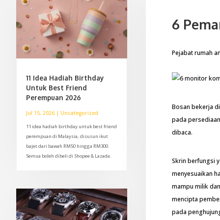
6 Pema
Pejabat rumah a
11 Idea Hadiah Birthday
Untuk Best Friend
Perempuan 2026
Bosan bekerja d
Jul 15, 2026
|
Uncategorized
pada persediaan
11 idea hadiah birthday untuk best friend
dibaca.
perempuan di Malaysia, disusun ikut
bajet dari bawah RM50 hingga RM300.
Semua boleh dibeli di Shopee & Lazada.
Skrin berfungsi
menyesuaikan ham
mampu milik dan
mencipta pemben
pada penghujung 