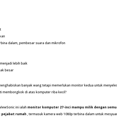
t
kan
rbina dalam, pembesar suara dan mikrofon
 menjadi lebih baik
gak besar
enghabiskan banyak wang tetapi memerlukan monitor kedua untuk menyele
ti membongkok di atas komputer riba kecil?
ViewSonic ini ialah
monitor komputer 27-inci mampu milik dengan semu
k pejabat rumah
, termasuk kamera web 1080p terbina dalam untuk mesyuar