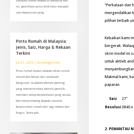
suasana rumah moden di Malaysia hari
“Perkataan dan hu
ini, pemilihan pintu bilik tidur menjadi
mengendalikan ka
satu keputusan yang...
pilihan terbaik 
Kebaikan kami me
Pintu Rumah di Malaysia:
bergerak. Walau
Jenis, Saiz, Harga & Rekaan
Terkini
skrin model ini
untuk aktiviti a
Jul 21, 2025
|
Uncategorized
menyambungkan k
Pintu rumah bukan sekadar akses untuk
Makmal kami, ka
masuk dan keluar dari sesebuah
bangunan. Ia adalah elemen penting
paparan.
yang mencerminkan identiti pemilik,
memberi tahap keselamatan yang sesuai,
Saiz
27″
dan menyumbang kepada suasana
Resolusi
3840 x
keseluruhan rumah dari segi rekaan dan
fungsi. Sama ada...
2. PEMANTAU NI