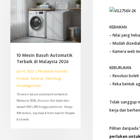
KEBAIKAN
– Nilai yang heba
– Mudah disedia
– Kamera web te
10 Mesin Basuh Automatik
Terbaik di Malaysia 2026
KEBURUKAN
Jun 4, 2025
|
Peralatan Rumah
,
– Resolusi boleh
Produk
,
Senarai
,
Teknologi
,
– Reka bentuk a
Uncategorized
10 mesin basuh automatik terbaik di
Malaysia 2026, disusun ikut bajet dari
Tidak sanggup m
bawah RM1,200 hingga premium. Harga
kerja dan berhen
RM terkini, top load & front load di Shopee
& Lazada.
Pilihan daripada 
perlukan untu