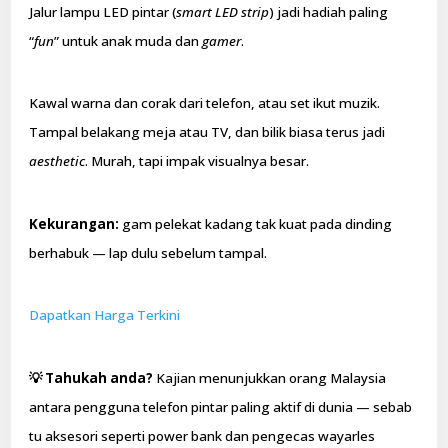
Jalur lampu LED pintar (
smart LED strip
) jadi hadiah paling
“
fun
” untuk anak muda dan
gamer
.
Kawal warna dan corak dari telefon, atau set ikut muzik.
Tampal belakang meja atau TV, dan bilik biasa terus jadi
aesthetic
. Murah, tapi impak visualnya besar.
Kekurangan:
gam pelekat kadang tak kuat pada dinding
berhabuk — lap dulu sebelum tampal.
Dapatkan Harga Terkini
💡 Tahukah anda?
Kajian menunjukkan orang Malaysia
antara pengguna telefon pintar paling aktif di dunia — sebab
tu aksesori seperti power bank dan pengecas wayarles