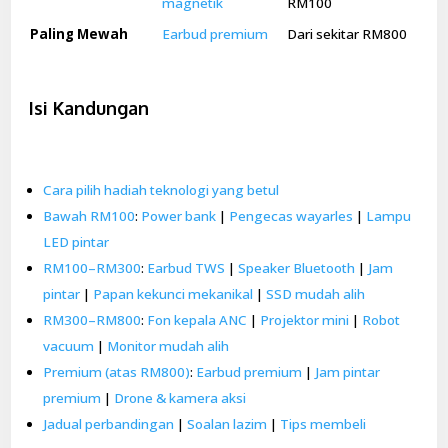
magnetik
RM100
Paling Mewah
Earbud premium
Dari sekitar RM800
Isi Kandungan
Cara pilih hadiah teknologi yang betul
Bawah RM100
:
Power bank
|
Pengecas wayarles
|
Lampu
LED pintar
RM100–RM300
:
Earbud TWS
|
Speaker Bluetooth
|
Jam
pintar
|
Papan kekunci mekanikal
|
SSD mudah alih
RM300–RM800
:
Fon kepala ANC
|
Projektor mini
|
Robot
vacuum
|
Monitor mudah alih
Premium (atas RM800)
:
Earbud premium
|
Jam pintar
premium
|
Drone & kamera aksi
Jadual perbandingan
|
Soalan lazim
|
Tips membeli