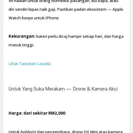
Ini hadiah untuk orang istimewa: pasangan, ibu bapa, atau
diri sendiri lepas naik gaji. Pastikan padan ekosistem — Apple
Watch
hanya
untuk iPhone.
Kekurangan:
bateri perlu dicaj hampir setiap hari, dan harga
masuk tinggi.
Lihat Tawaran Lazada
Untuk Yang Suka Merakam — Drone & Kamera Aksi
Harga: dari sekitar RM2,000
Untuk
hobbyist
dan pengembara, drone DJI Mini atau kamera