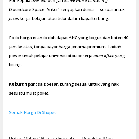
Fon kepala
over-ear
dengan
Active Noise Cancelling
(Soundcore Space, Anker) senyapkan dunia — sesuai untuk
focus
kerja, belajar, atau tidur dalam kapal terbang.
Pada harga ni anda dah dapat ANC yang bagus dan bateri 40
jam ke atas, tanpa bayar harga jenama premium. Hadiah
power untuk pelajar universiti atau pekerja
open office
yang
bising.
Kekurangan:
saiz besar, kurang sesuai untuk yang nak
sesuatu muat poket.
Semak Harga Di Shopee
Untuk Malam Wayang Rumah — Projektor Mini