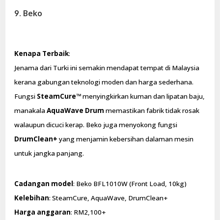
9. Beko
Kenapa Terbaik
:
Jenama dari Turki ini semakin mendapat tempat di Malaysia
kerana gabungan teknologi moden dan harga sederhana.
Fungsi
SteamCure™
menyingkirkan kuman dan lipatan baju,
manakala
AquaWave Drum
memastikan fabrik tidak rosak
walaupun dicuci kerap. Beko juga menyokong fungsi
DrumClean+
yang menjamin kebersihan dalaman mesin
untuk jangka panjang.
Cadangan model
: Beko BFL1010W (Front Load, 10kg)
Kelebihan
: SteamCure, AquaWave, DrumClean+
Harga anggaran
: RM2,100+