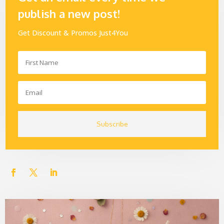
publish a new post!
Get Discount & Promos Just4You
Subscribe