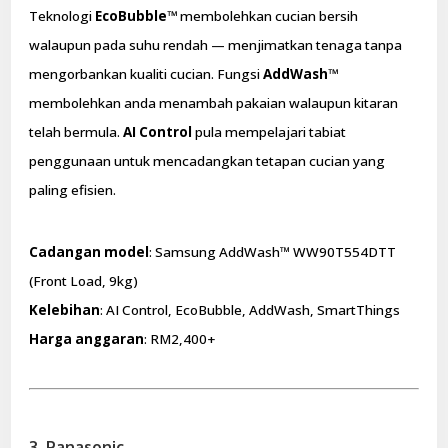
Teknologi
EcoBubble™
membolehkan cucian bersih
walaupun pada suhu rendah — menjimatkan tenaga tanpa
mengorbankan kualiti cucian. Fungsi
AddWash™
membolehkan anda menambah pakaian walaupun kitaran
telah bermula.
AI Control
pula mempelajari tabiat
penggunaan untuk mencadangkan tetapan cucian yang
paling efisien.
Cadangan model
: Samsung AddWash™ WW90T554DTT
(Front Load, 9kg)
Kelebihan
: AI Control, EcoBubble, AddWash, SmartThings
Harga anggaran
: RM2,400+
3. Panasonic