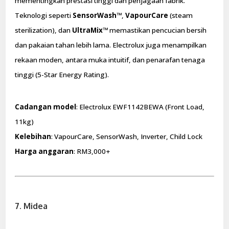
mementingkan prestasi tinggi dan penjagaan fabrik.
Teknologi seperti
SensorWash™
,
VapourCare
(steam
sterilization), dan
UltraMix™
memastikan pencucian bersih
dan pakaian tahan lebih lama. Electrolux juga menampilkan
rekaan moden, antara muka intuitif, dan penarafan tenaga
tinggi (5-Star Energy Rating).
Cadangan model
: Electrolux EWF1142BEWA (Front Load,
11kg)
Kelebihan
: VapourCare, SensorWash, Inverter, Child Lock
Harga anggaran
: RM3,000+
7. Midea