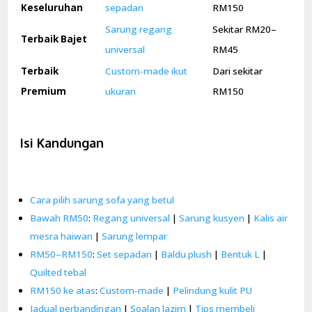
Keseluruhan
sepadan
RM150
Sarung regang
Sekitar RM20–
Terbaik Bajet
universal
RM45
Terbaik
Custom-made ikut
Dari sekitar
Premium
ukuran
RM150
Isi Kandungan
Cara pilih sarung sofa yang betul
Bawah RM50
:
Regang universal
|
Sarung kusyen
|
Kalis air
mesra haiwan
|
Sarung lempar
RM50–RM150
:
Set sepadan
|
Baldu plush
|
Bentuk L
|
Quilted tebal
RM150 ke atas
:
Custom-made
|
Pelindung kulit PU
Jadual perbandingan
|
Soalan lazim
|
Tips membeli