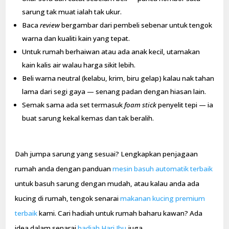
sarung tak muat ialah tak ukur.
Baca
review
bergambar dari pembeli sebenar untuk tengok
warna dan kualiti kain yang tepat.
Untuk rumah berhaiwan atau ada anak kecil, utamakan
kain kalis air walau harga sikit lebih.
Beli warna neutral (kelabu, krim, biru gelap) kalau nak tahan
lama dari segi gaya — senang padan dengan hiasan lain.
Semak sama ada set termasuk
foam stick
penyelit tepi — ia
buat sarung kekal kemas dan tak beralih.
Dah jumpa sarung yang sesuai? Lengkapkan penjagaan
rumah anda dengan panduan
mesin basuh automatik terbaik
untuk basuh sarung dengan mudah, atau kalau anda ada
kucing di rumah, tengok senarai
makanan kucing premium
terbaik
kami. Cari hadiah untuk rumah baharu kawan? Ada
idea dalam senarai
hadiah Hari Ibu
juga.