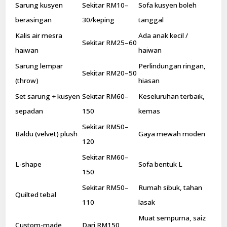
Sarung kusyen
Sekitar RM10–
Sofa kusyen boleh
berasingan
30/keping
tanggal
Kalis air mesra
Ada anak kecil /
Sekitar RM25–60
haiwan
haiwan
Sarung lempar
Perlindungan ringan,
Sekitar RM20–50
(throw)
hiasan
Set sarung + kusyen
Sekitar RM60–
Keseluruhan terbaik,
sepadan
150
kemas
Sekitar RM50–
Baldu (velvet) plush
Gaya mewah moden
120
Sekitar RM60–
L-shape
Sofa bentuk L
150
Sekitar RM50–
Rumah sibuk, tahan
Quilted tebal
110
lasak
Muat sempurna, saiz
Custom-made
Dari RM150