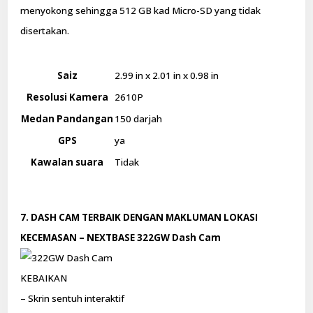
menyokong sehingga 512 GB kad Micro-SD yang tidak
disertakan.
Saiz
2.99 in x 2.01 in x 0.98 in
Resolusi Kamera
2610P
Medan Pandangan
150 darjah
GPS
ya
Kawalan suara
Tidak
7. DASH CAM TERBAIK DENGAN MAKLUMAN LOKASI
KECEMASAN – NEXTBASE 322GW Dash Cam
KEBAIKAN
– Skrin sentuh interaktif