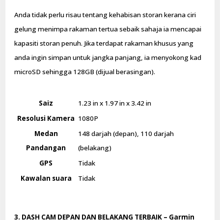
Anda tidak perlu risau tentang kehabisan storan kerana ciri
gelung menimpa rakaman tertua sebaik sahaja ia mencapai
kapasiti storan penuh. Jika terdapat rakaman khusus yang
anda ingin simpan untuk jangka panjang, ia menyokong kad
microSD sehingga 128GB (dijual berasingan).
Saiz
1.23 in x 1.97 in x 3.42 in
Resolusi Kamera
1080P
Medan
148 darjah (depan), 110 darjah
Pandangan
(belakang)
GPS
Tidak
Kawalan suara
Tidak
3. DASH CAM DEPAN DAN BELAKANG TERBAIK – Garmin