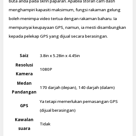
buta anda pada skrin paparan. Apabila storan cam dash
menghampiri kapasiti maksimum, fungsi rakaman gelung
boleh menimpa video tertua dengan rakaman baharu. Ia
mempunyai keupayaan GPS, namun, ia mesti disambungkan
kepada pelekap GPS yang dijual secara berasingan.
Saiz
3.8in x 5.28in x 4.45in
Resolusi
1080P
Kamera
Medan
170 darjah (depan), 140 darjah (dalam)
Pandangan
Ya tetapi memerlukan pemasangan GPS
GPS
(dijual berasingan)
Kawalan
Tidak
suara