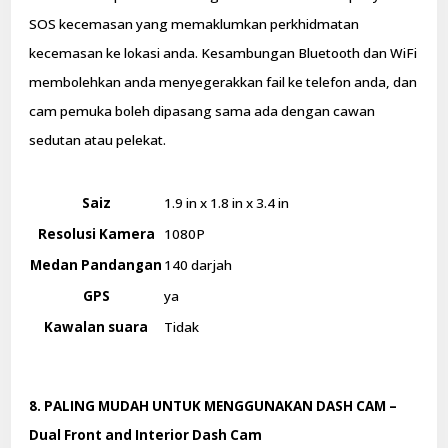
SOS kecemasan yang memaklumkan perkhidmatan
kecemasan ke lokasi anda. Kesambungan Bluetooth dan WiFi
membolehkan anda menyegerakkan fail ke telefon anda, dan
cam pemuka boleh dipasang sama ada dengan cawan
sedutan atau pelekat.
Saiz
1.9 in x 1.8 in x 3.4 in
Resolusi Kamera
1080P
Medan Pandangan
140 darjah
GPS
ya
Kawalan suara
Tidak
8. PALING MUDAH UNTUK MENGGUNAKAN DASH CAM –
Dual Front and Interior Dash Cam