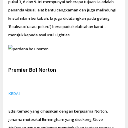
pukul 3, 6 dan 9. Ini mempunyai beberapa tujuan: ia adalah
penanda visual, alat bantu cengkaman dan juga melindungi
kristal nilam berkubah. Ia juga didatangkan pada gelang
‘Rouleaux’ (atau ‘peluru’) bersepadu keluli tahan karat –
merujuk kepada asal usul Eighties.
Premier Bo1 Norton
KEDAI
Edisi terhad yang dihasilkan dengan kerjasama Norton,
jenama motosikal Birmingham yang disokong Steve
McQueen yang membantu membekalkan tentera semasa