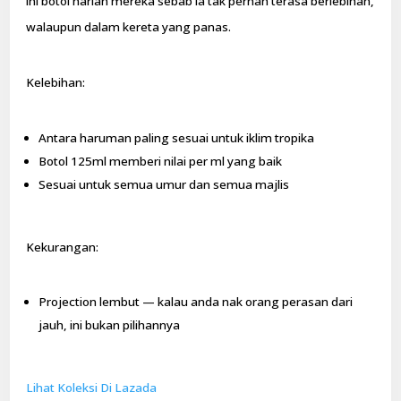
ini botol harian mereka sebab ia tak pernah terasa berlebihan,
walaupun dalam kereta yang panas.
Kelebihan:
Antara haruman paling sesuai untuk iklim tropika
Botol 125ml memberi nilai per ml yang baik
Sesuai untuk semua umur dan semua majlis
Kekurangan:
Projection lembut — kalau anda nak orang perasan dari
jauh, ini bukan pilihannya
Lihat Koleksi Di Lazada