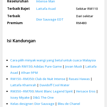
Keseluruhan
Intense Man
Terbaik Bajet
Lattafa Asad
Sekitar RM110
Terbaik
Dari sekitar
Dior Sauvage EDT
Premium
RM480
Isi Kandungan
Cara pilih minyak wangi yang betul untuk cuaca Malaysia
Bawah RM150
:
Adidas Pure Game
|
Jovan Musk
|
Lattafa
Asad
|
Afnan 9PM
RM150–RM350
:
Club de Nuit Intense
|
Rasasi Hawas
|
Lattafa Khamrah
|
Davidoff Cool Water
RM350–RM700
:
Mont Blanc Legend Spirit
|
Versace Eros
|
Issey Miyake
|
D&G The One
Kelas designer
:
Dior Sauvage
|
Bleu de Chanel