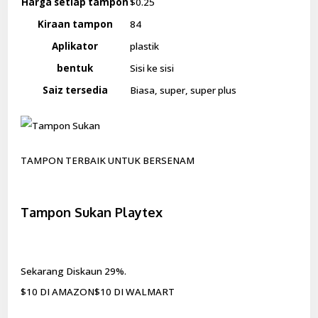
Harga setiap tampon
$0.25
Kiraan tampon
84
Aplikator
plastik
bentuk
Sisi ke sisi
Saiz tersedia
Biasa, super, super plus
TAMPON TERBAIK UNTUK BERSENAM
Tampon Sukan Playtex
Sekarang Diskaun 29%.
$10 DI AMAZON$10 DI WALMART