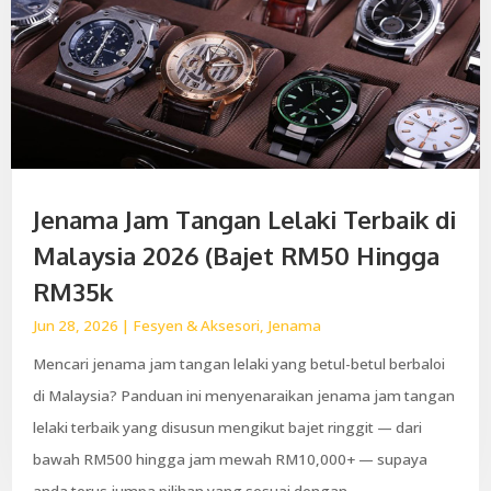
Jenama Jam Tangan Lelaki Terbaik di
Malaysia 2026 (Bajet RM50 Hingga
RM35k
Jun 28, 2026
|
Fesyen & Aksesori
,
Jenama
Mencari jenama jam tangan lelaki yang betul-betul berbaloi
di Malaysia? Panduan ini menyenaraikan jenama jam tangan
lelaki terbaik yang disusun mengikut bajet ringgit — dari
bawah RM500 hingga jam mewah RM10,000+ — supaya
anda terus jumpa pilihan yang sesuai dengan...